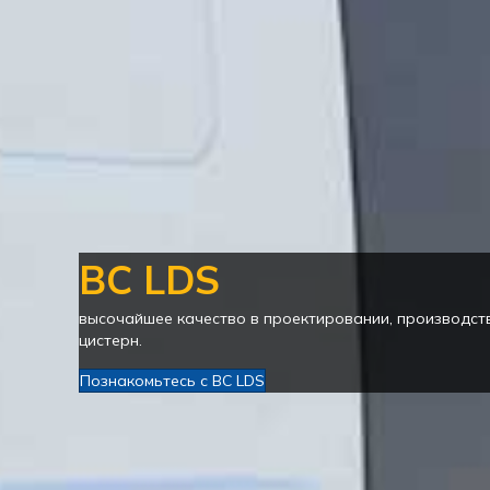
BC LDS
высочайшее качество в проектировании, производс
цистерн.
Познакомьтесь с BC LDS