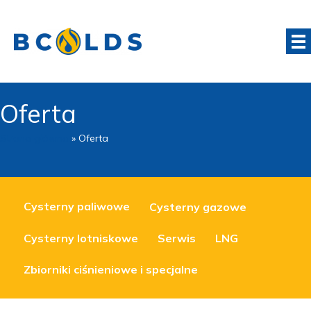
Oferta
Strona główna
»
Oferta
Cysterny paliwowe
Cysterny gazowe
Cysterny lotniskowe
Serwis
LNG
Zbiorniki ciśnieniowe i specjalne